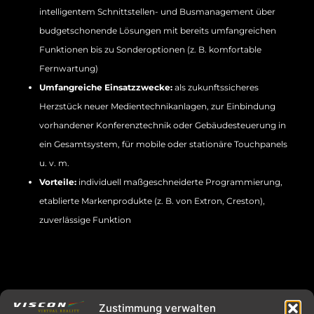
intelligentem Schnittstellen- und Busmanagement über
budgetschonende Lösungen mit bereits umfangreichen
Funktionen bis zu Sonderoptionen (z. B. komfortable
Fernwartung)
Umfangreiche Einsatzzwecke:
als zukunftssicheres
Herzstück neuer Medientechnikanlagen, zur Einbindung
vorhandener Konferenztechnik oder Gebäudesteuerung in
ein Gesamtsystem, für mobile oder stationäre Touchpanels
u. v. m.
Vorteile:
individuell maßgeschneiderte Programmierung,
etablierte Markenprodukte (z. B. von Extron, Creston),
zuverlässige Funktion
Audiovision Übersicht
Zustimmung verwalten