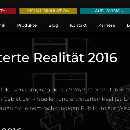
ITY
VISUAL SIMULATION
AUDIOVISION
nik
Produkte
Blog
Kontakt
Karriere
L
terte Realität 2016
f der
Jahrestagung der GI VR/AR
ist eine etablier
Gebiet der virtuellen und erweiterten Realität. E
rden mit einem fachkundigen Publikum aus Wiss