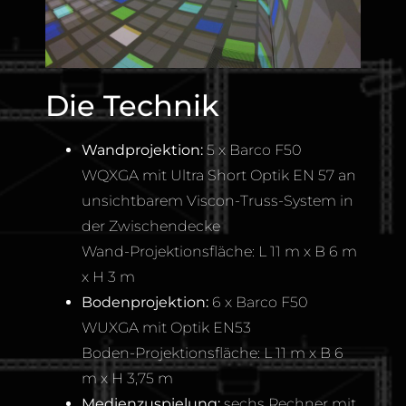
Die Technik
Wandprojektion:
5 x Barco F50
WQXGA mit Ultra Short Optik EN 57 an
unsichtbarem Viscon-Truss-System in
der Zwischendecke
Wand-Projektionsfläche: L 11 m x B 6 m
x H 3 m
Bodenprojektion:
6 x Barco F50
WUXGA mit Optik EN53
Boden-Projektionsfläche: L 11 m x B 6
m x H 3,75 m
Medienzuspielung:
sechs Rechner mit