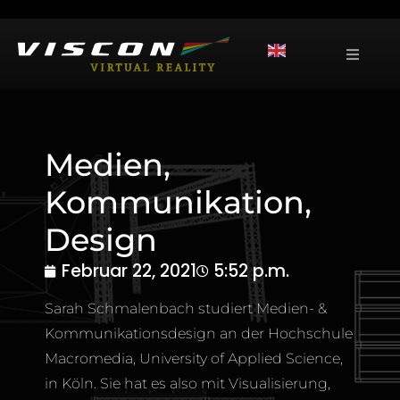
Medien,
Kommunikation,
Design
Februar 22, 2021
5:52 p.m.
Sarah Schmalenbach studiert Medien- &
Kommunikationsdesign an der Hochschule
Macromedia, University of Applied Science,
in Köln. Sie hat es also mit Visualisierung,